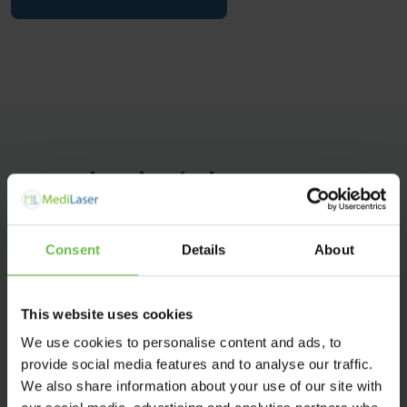
La technologie laser comme
solution pour les cicatrices et
Consent
Details
About
les vergetures !
This website uses cookies
Les cicatrices et les vergetures réduites sans
We use cookies to personalise content and ads, to
chirurgie
provide social media features and to analyse our traffic.
Amélioration de la structure de la peau
We also share information about your use of our site with