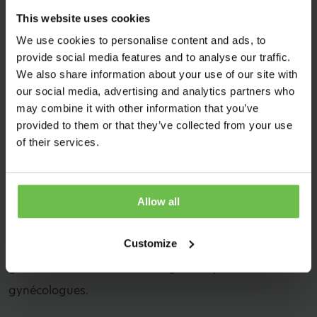
Des progrès dès le premier
This website uses cookies
We use cookies to personalise content and ads, to
traitement
provide social media features and to analyse our traffic.
We also share information about your use of our site with
L’Asclepion MCL31 Juliet est un laser ER:YAG qui peut
our social media, advertising and analytics partners who
être utilisé à la fois fractionné et focalisé pour de
may combine it with other information that you’ve
provided to them or that they’ve collected from your use
nombreux traitements, tels que l’incontinence de
of their services.
stress, l’atrophie vaginale, les condylomes, le lichen, la
folliculite au niveau de la vulve, les cicatrices
hypertrophiques, le milia. Le CO² peut également être
Allow all
sélectionné à l’aide du laser Lumenis AcuPulse CO²
Customize
avec la pièce à main FemTouch. Découvrez ici notre
gamme de solutions haut de gamme pour
gynécologues.