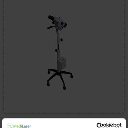
SEILER 935 | Colposcope