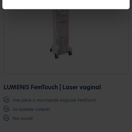
LUMENIS FemTouch | Laser vaginal
Une pièce à main/sonde vaginale FemTouch
Un système complet
Peu invasif