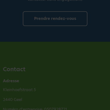
Prendre rendez-vous
Contact
Adresse
Kleinhoefstraat 5
2440 Geel
Numéro d'entreprise: 0507928721