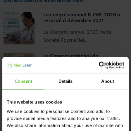
Le congrès annuel B-ORL 2020 a
retardé à décembre 2021
Le Congrès annuel 2020 de la
Société Royale Bel...
Le Congrès national de
gynécologie retardé au 1er octobre
2021
Le congrès national de gynécologie
Consent
Details
About
(Société ro...
This website uses cookies
Day of BEAUTY pour les
professionnels reporté au 13
We use cookies to personalise content and ads, to
février 2021
provide social media features and to analyse our traffic.
We also share information about your use of our site with
Day of BEAUTY est le salon annuel