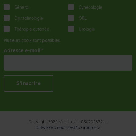
Général
Gynécologie
Ophtalmologie
ORL
Thérapie cutanée
Urologie
Plusieurs choix sont possibles
Adresse e-mail
*
Copyright
2026
MediLaser - 0507928721 -
Ontwikkeld door Best4u Group B.V.